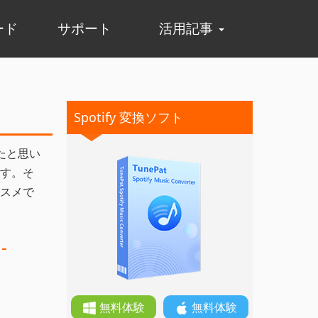
ード
サポート
活用記事
Spotify 変換ソフト
たと思い
す。そ
スメで
。
無料体験
無料体験