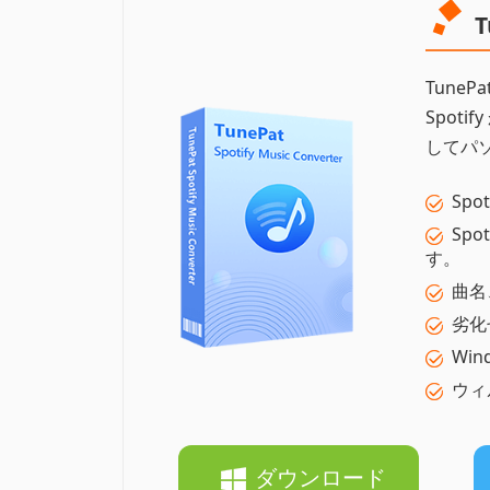
T
TuneP
Spoti
してパ
Sp
Spo
す。
曲名
劣化
Win
ウィ
ダウンロード