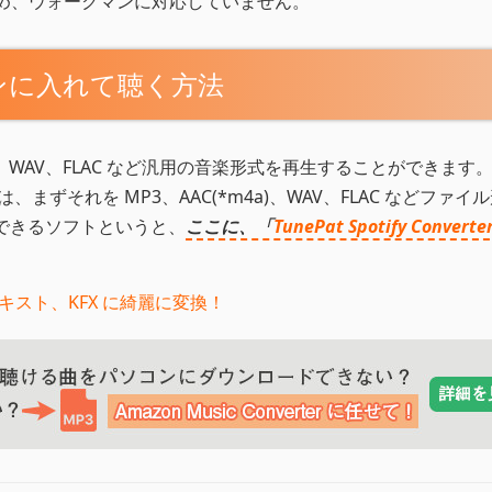
ため、ウォークマンに対応していません。
クマンに入れて聴く方法
a)、WAV、FLAC など汎用の音楽形式を再生することができます
は、まずそれを MP3、AAC(*m4a)、WAV、FLAC などファイ
変換できるソフトというと、
ここに、「
TunePat Spotify Converte
、テキスト、KFX に綺麗に変換！