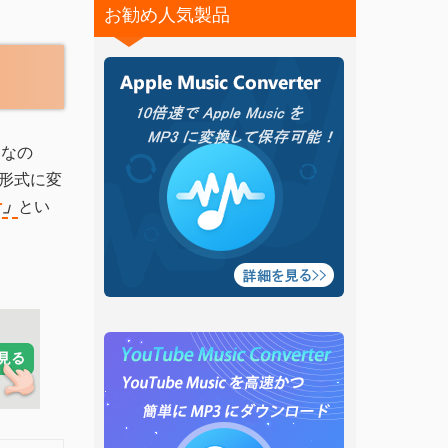
お勧め人気製品
。なの
ル形式に変
r
」
とい