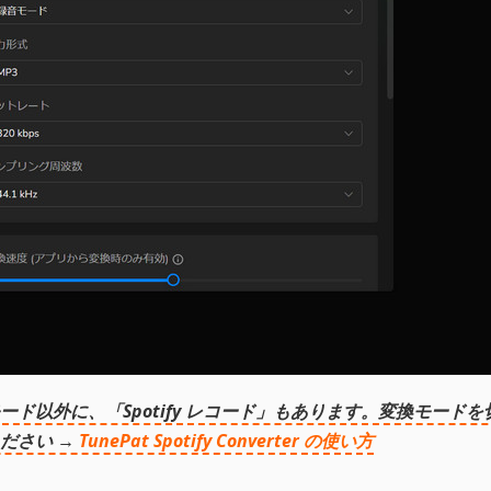
ド以外に、「Spotify レコード」もあります。変換モードを
ださい →
TunePat Spotify Converter の使い方