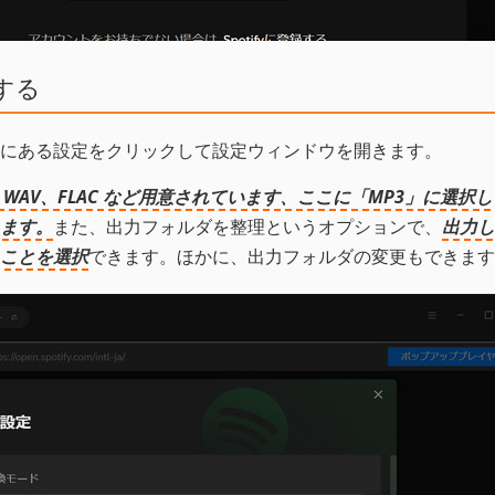
する
にある設定をクリックして設定ウィンドウを開きます。
C、WAV、FLAC など用意されています、ここに「MP3」に選択
します。
また、出力フォルダを整理というオプションで、
出力し
ことを選択
できます。ほかに、出力フォルダの変更もできます