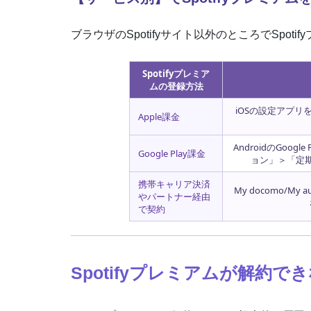
ブラウザのSpotifyサイト以外のところでSpo
Spotifyプレミア
ムの登録方法
iOSの設定アプリを
Apple課金
AndroidのGo
Google Play課金
ョン」＞「定期
携帯キャリア決済
My docomo/M
やパートナー経由
で契約
Spotifyプレミアムが解約