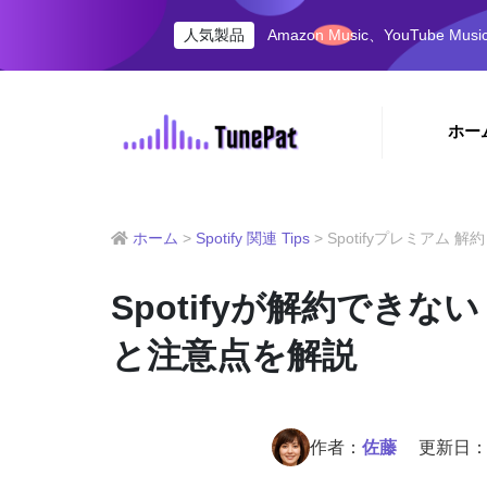
Amazon Music、YouTube M
人気製品
ホー
ホーム
>
Spotify 関連 Tips
> Spotifyプレミアム 解約
Spotifyが解約でき
と注意点を解説
作者：
佐藤
更新日：2