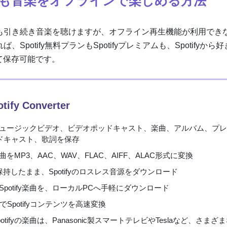
しても音楽をオフラインで楽しめる方法
ンでも引き続き音楽を聴けますが、オフライン再生機能が利用でき
Spotify無料プランもSpotifyプレミアムも、Spotifyから
て保存可能です。
tify Converter
fyのミュージックビデオ、ビデオポッドキャスト、楽曲、アルバム、プ
ドキャスト、歌詞を保存
の楽曲をMP3、AAC、WAV、FLAC、AIFF、ALAC形式に変換
保持したまま、Spotifyのロスレス音源をダウンロード
potify楽曲を、ローカルPCへ手軽にダウンロード
でSpotifyコンテンツを高速変換
otifyの楽曲は、Panasonic製スマートテレビやTeslaなど、さまざ