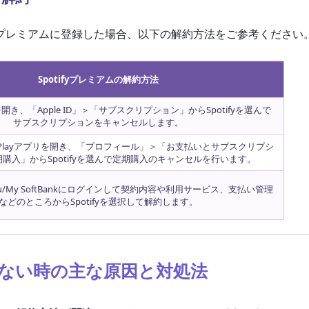
tifyプレミアムに登録した場合、以下の解約方法をご参考ください
Spotifyプレミアムの解約方法
開き、「Apple ID」＞「サブスクリプション」からSpotifyを選んで
サブスクリプションをキャンセルします。
ogle Playアプリを開き、「プロフィール」＞「お支払いとサブスクリプシ
購入」からSpotifyを選んで定期購入のキャンセルを行います。
y au/My SoftBankにログインして契約内容や利用サービス、支払い管理
などのところからSpotifyを選択して解約します。
できない時の主な原因と対処法