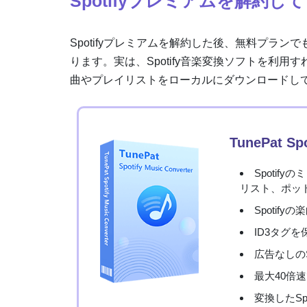
Spotifyプレミアムを解約
Spotifyプレミアムを解約した後、無料プラ
ります。実は、Spotify音楽変換ソフトを利用すれば、
曲やプレイリストをローカルにダウンロードし
TunePat Spo
Spoti
リスト、ポッ
Spotify
ID3タグを
広告なしのS
最大40倍速
変換したSp