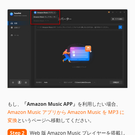
もし、
「Amazon Music APP」
を利用したい場合、
Amazon Music アプリから Amazon Music を MP3 に
変換
というページへ移動してください。
Step 2
Web 版 Amazon Music プレイヤーを搭載し