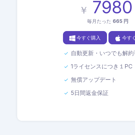
7980
￥
毎月たった
665 円
今すぐ購入
今す
自動更新・いつでも解約
1ライセンスにつき１PC
無償アップデート
5日間返金保証