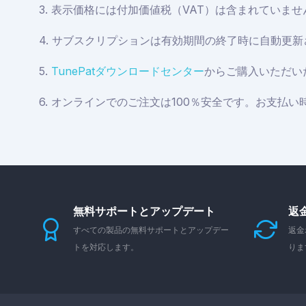
3. 表示価格には付加価値税（VAT）は含まれていま
4. サブスクリプションは有効期間の終了時に自動更
5.
TunePatダウンロードセンター
からご購入いただい
6. オンラインでのご注文は100％安全です。お支払
無料サポートとアップデート
返
すべての製品の無料サポートとアップデー
返金
トを対応します。
りま