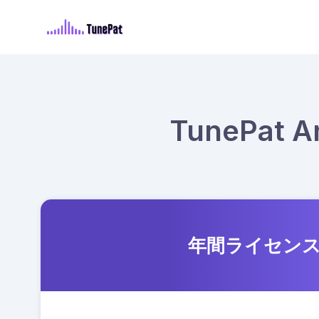
TunePat 
年間ライセン