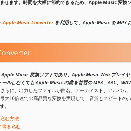
せます。時間を大幅に節約できるため、Apple Music 変換
-
Apple Music Converter
を利用して、Apple Music を MP3
nverter
Apple Music 変換ソフトであり、Apple Music Web プレ
ルしなくても Apple Music の曲を普通の MP3、AAC、WA
。
さらに、出力したファイルが曲名、アーティスト、アルバム
最大10倍速での高品質な変換を実現して、音質とスピードの
す。
書き込む方法
 に書き込む