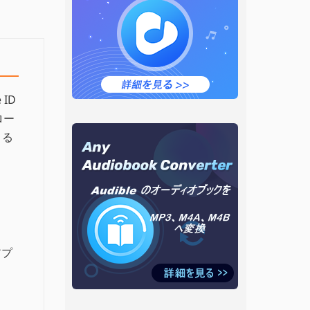
 ID
ロー
きる
アプ