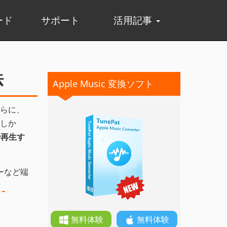
ード
サポート
活用記事
法
Apple Music 変換ソフト
さらに、
しか
由で再生す
ヤーなど端
。
無料体験
無料体験