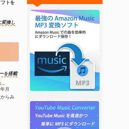
ソフトを
 に変換し
イヤーを搭載
V、
、年月
点からみ