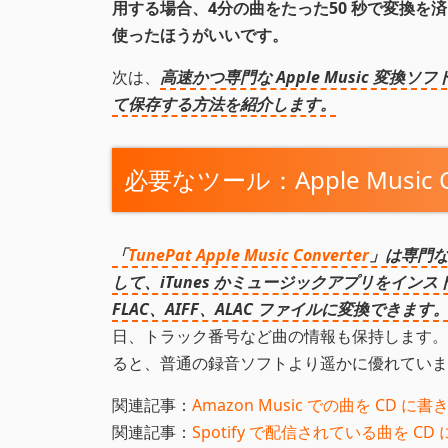
用する場合、4分の曲をたった50 秒で変換を済ま
使ったほうがいいです。
次は、
高速かつ専門な Apple Music 変換ソフト
て保存する方法を紹介します。
必要なツール：Apple Music Co
「
TunePat Apple Music Converter
」は専門な 
して、iTunes かミュージックアプリをインストー
FLAC、AIFF、ALAC ファイルに変換できます
日、トラック番号など曲の情報も保持します。
ると、普通の録音ソフトより遥かに優れていま
関連記事：
Amazon Music での曲を CD に
関連記事：
Spotify で配信されている曲を CD