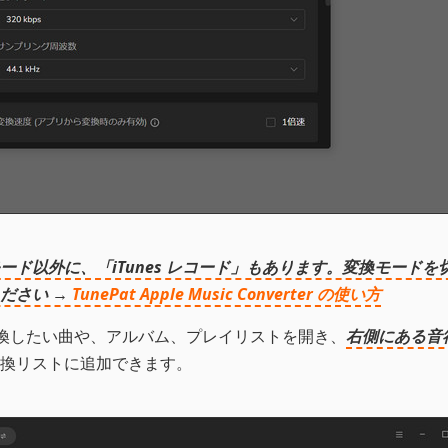
ド以外に、「iTunes レコード」もあります。変換モードを
ださい →
TunePat Apple Music Converter の使い方
ヤーで変換したい曲や、アルバム、プレイリストを開き、
右側にある音
換リストに追加できます。