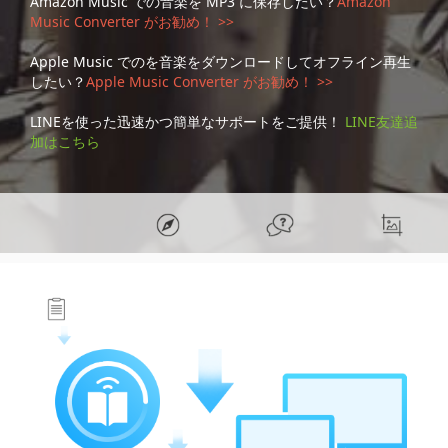
Amazon Music での音楽を MP3 に保存したい？
Amazon
Music Converter がお勧め！ >>
Apple Music でのを音楽をダウンロードしてオフライン再生
したい？
Apple Music Converter がお勧め！ >>
LINEを使った迅速かつ簡単なサポートをご提供！
LINE友達追
加はこちら