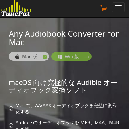
ナ
ビ
ゲ
ー
Any Audiobook Converter for
シ
Mac
ョ
ン
の
Mac 版
Win 版
切
り
替
え
macOS 向け究極的な Audible オー
ディオブック変換ソフト
Mac で、AA/AAX オーディオブックを完璧に復号
化する
Audible のオーディオブックを MP3、M4A、M4B
へ変換。