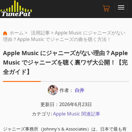
ナ
ビ
ゲ
ー
ホーム
>
活用記事
> Apple Music にジャニーズがない
シ
理由？Apple Music でジャニーズの曲を聴く方法！
ョ
ン
Apple Music にジャニーズがない理由？Apple
の
切
Music でジャニーズを聴く裏ワザ大公開！【完
り
全ガイド】
替
え
作者：
白井
更新日：2026年6月23日
カテゴリ:
Apple Music 関連記事
ジャニーズ事務所（Johnny's & Associates）は、日本で最も有